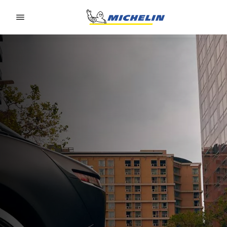
Go to page content
Go to page navigation