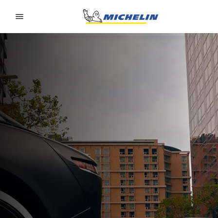
Go to page content
Go to page navigation