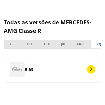
Todas as versões de MERCEDES-
AMG Classe R
ABC
DEF
GHI
JKL
MNO
PQR
R 63