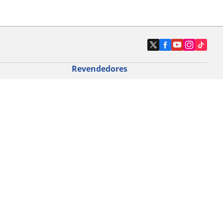
Revendedores
Localizar revendedores de pneus de
automóveis
icloturismo
o de bicicleta