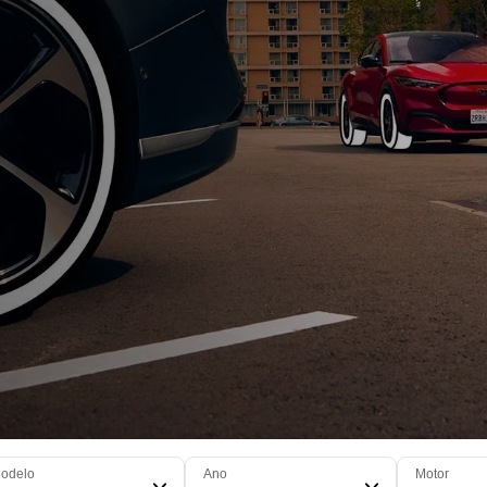
odelo
Ano
Motor