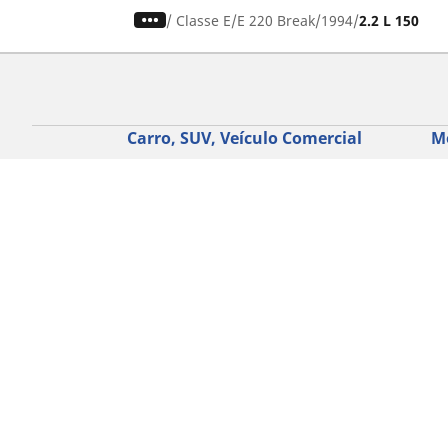
/
Classe E
E 220 Break
1994
2.2 L 150
Carro, SUV, Veículo Comercial
M
Encontre o melhor pneu MICHELIN
En
Navegar por tipo de veículo
Na
Navegar por família de produtos
Na
Navegar por experiência de condução
Na
Navegar por estação
Ve
Navegar por construtor
Ver todas as dimensões
Ajuda
Conselhos e sugestões
Assistência