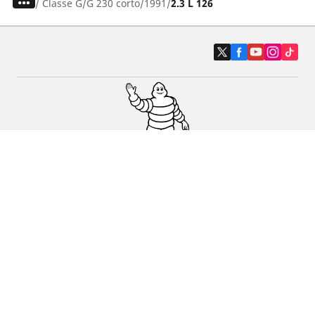
/
Classe G
G 230 corto
1991
2.3 L 126
Carro, SUV, Veículo Comercial
Moto e Scooter
Bicicleta
Revendedores