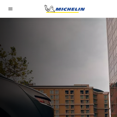
Go to page content
Go to page navigation