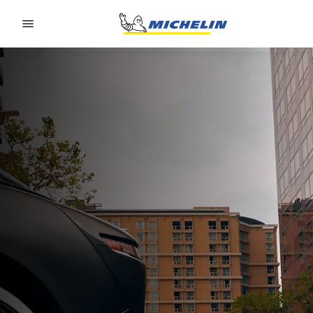
Go to page content
Go to page navigation