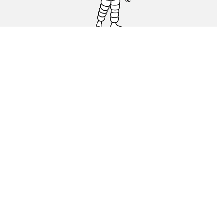
Carro, SUV, Veículo Comercial
Moto e Scooter
Bicicleta
Revendedores
Ajuda
Condições de utilização
Política de cookies