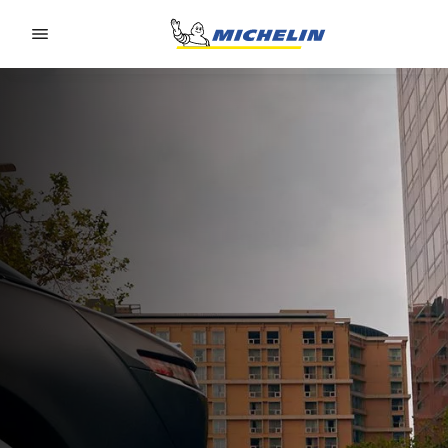
Go to page content
Go to page navigation