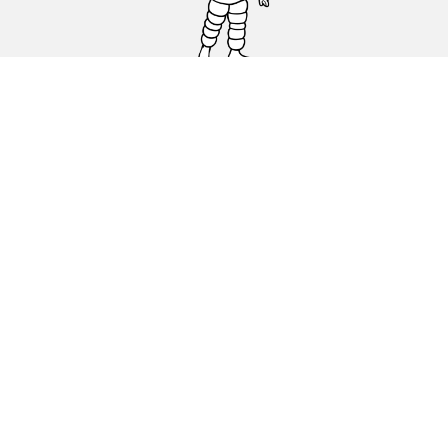
Carro, SUV, Veículo Comercial
Moto e Scooter
Bicicleta
Revendedores
Ajuda
Condições de utilização
Política de cookies