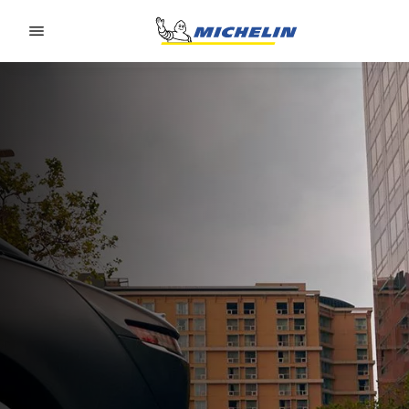
Go to page content
Go to page navigation