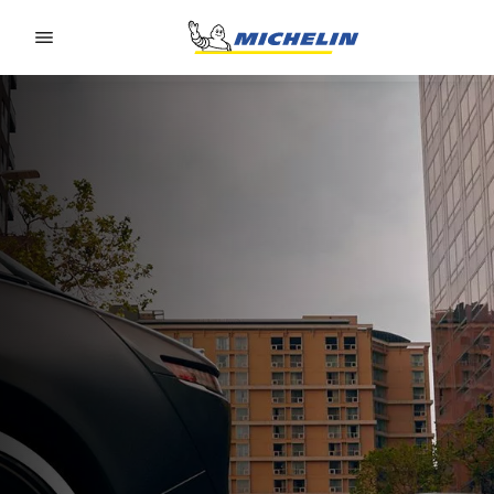
Go to page content
Go to page navigation