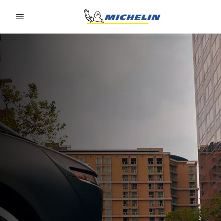
Go to page content
Go to page navigation