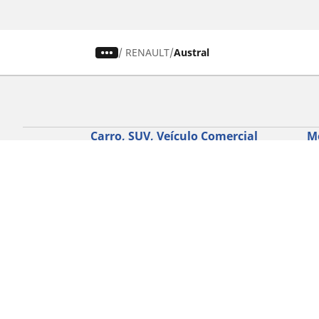
/
RENAULT
Austral
Carro, SUV, Veículo Comercial
M
Encontre o melhor pneu MICHELIN
En
Navegar por tipo de veículo
Na
Navegar por família de produtos
Na
Navegar por experiência de condução
Na
Navegar por estação
Ve
Navegar por construtor
Ver todas as dimensões
Ajuda
Conselhos e sugestões