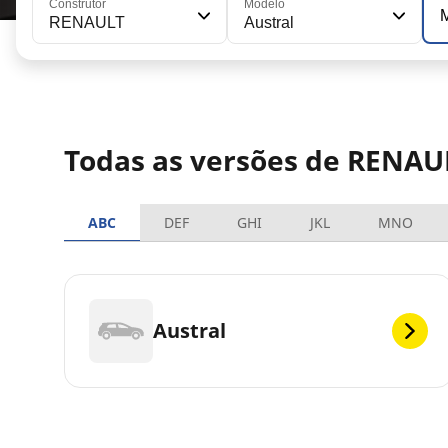
Construtor
Modelo
RENAULT
Austral
Todas as versões de RENAU
ABC
DEF
GHI
JKL
MNO
Austral