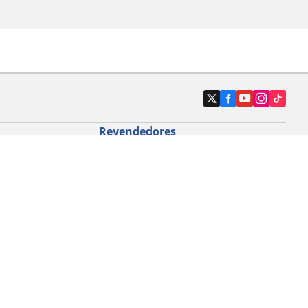
Revendedores
Localizar revendedores de pneus de
automóveis
icloturismo
o de bicicleta