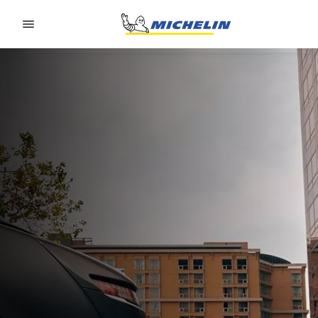
Go to page content
Go to page navigation