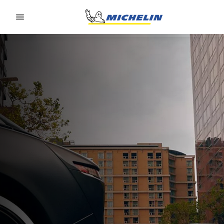
Go to page content
Go to page navigation