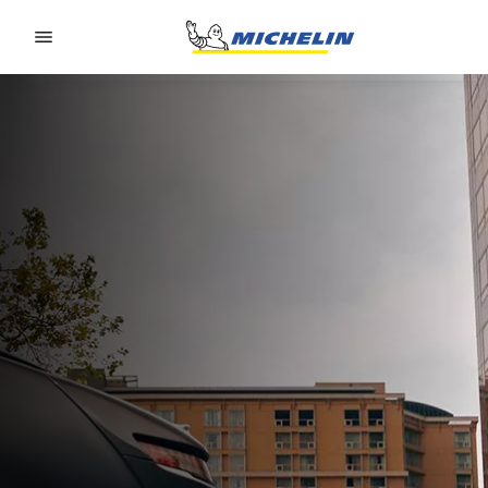
Go to page content
Go to page navigation