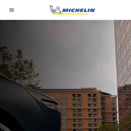
Go to page content
Go to page navigation