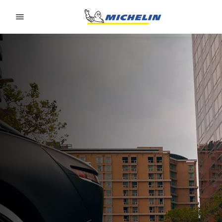
Go to page content
Go to page navigation