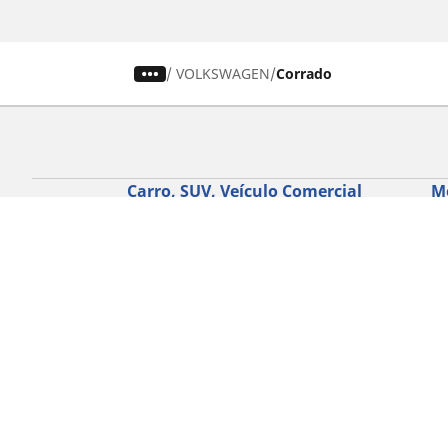
/
VOLKSWAGEN
Corrado
Carro, SUV, Veículo Comercial
M
Encontre o melhor pneu MICHELIN
En
Navegar por tipo de veículo
Na
Navegar por família de produtos
Na
Navegar por experiência de condução
Na
Navegar por estação
Ve
Navegar por construtor
Ver todas as dimensões
Ajuda
Conselhos e sugestões