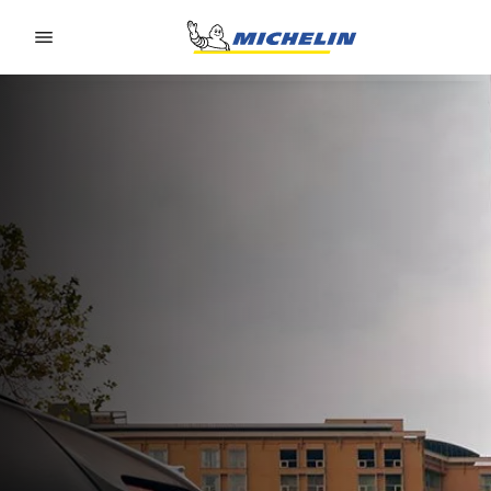
Go to page content
Go to page navigation