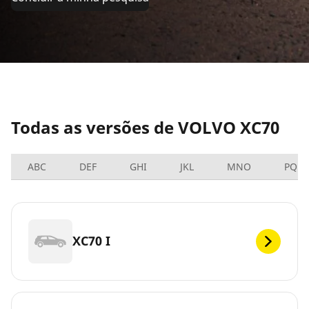
Todas as versões de VOLVO XC70
ABC
DEF
GHI
JKL
MNO
PQRS
XC70 I