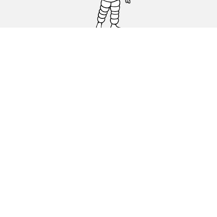
Carro, SUV, Veículo Comercial
Moto e Scooter
Bicicleta
Revendedores
Ajuda
Condições de utilização
Política de cookies