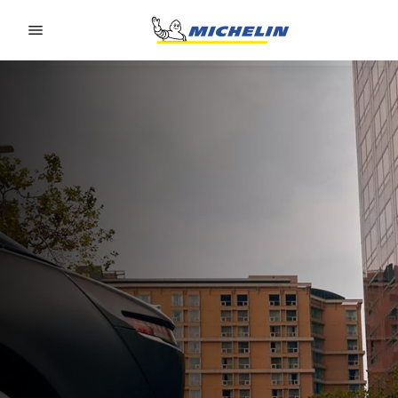
Go to page content
Go to page navigation