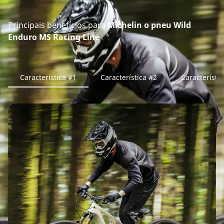
Principais benefícios para
Michelin o pneu Wild
Enduro MS Racing Line
Característica #1
Característica #2
Característi