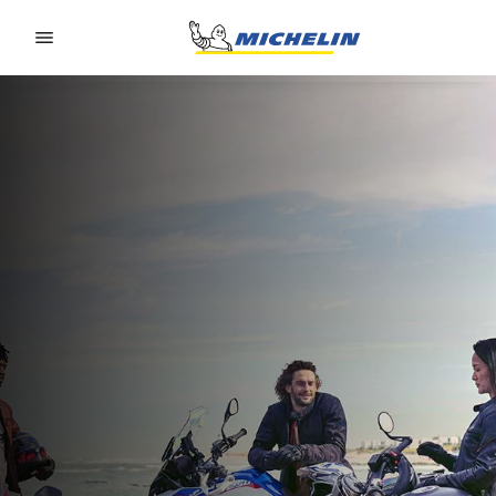
Go to page content
Go to page navigation