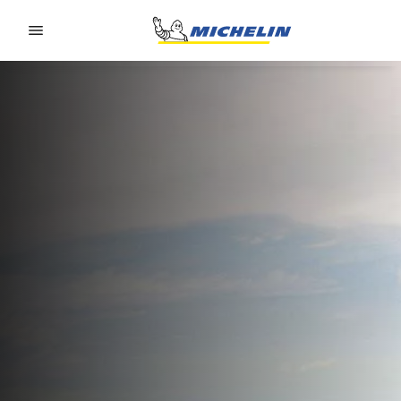
Go to page content
Go to page navigation