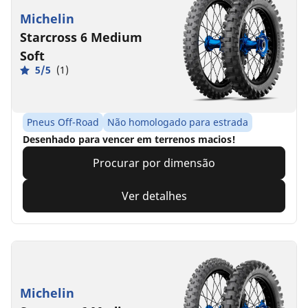
Michelin
Starcross 6 Medium
Soft
5/5
(1)
Pneus Off-Road
Não homologado para estrada
Desenhado para vencer em terrenos macios!
Procurar por dimensão
Ver detalhes
Michelin