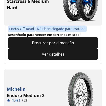
Starcross 6 Medium
Hard
Pneus Off-Road
Não homologado para estrada
Desenhado para vencer em terrenos mistos!
Procurar por dimensão
Ver detalhes
Michelin
Enduro Medium 2
1.4/5
(53)