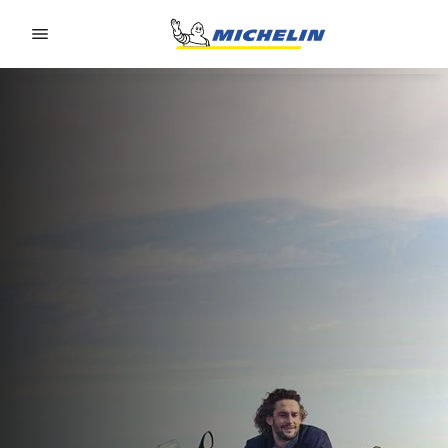
Go to page content
Go to page navigation