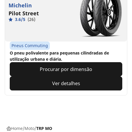
Michelin
Pilot Street
3.6/5
(26)
Pneus Commuting
O pneu polivalente para pequenas cilindradas de
utilização urbana e diária.
Procurar por dimensão
Ver detalhes
Home
Moto
TRP MO