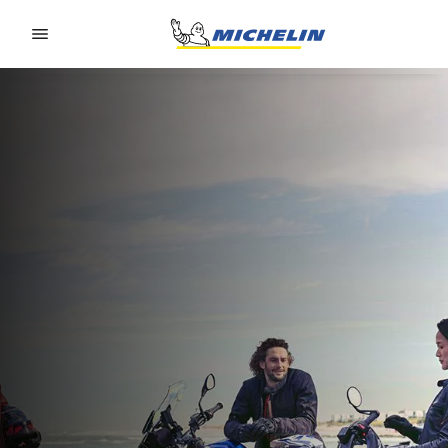
Go to page content
Go to page navigation