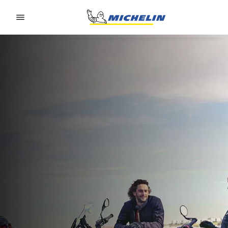
Go to page content
Go to page navigation