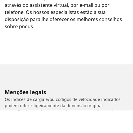
através do assistente virtual, por e-mail ou por
telefone. Os nossos especialistas estão à sua
disposição para lhe oferecer os melhores conselhos
sobre pneus.
Menções legais
Os índices de carga e/ou códigos de velocidade indicados
podem diferir ligeiramente da dimensão original
especificado na etiqueta do veículo. Como profissional
qualificado, o seu revendedor de pneus poderá aconselhá-lo
em:
1. Informá-lo se a carga e/ou a velocidade dos pneus de