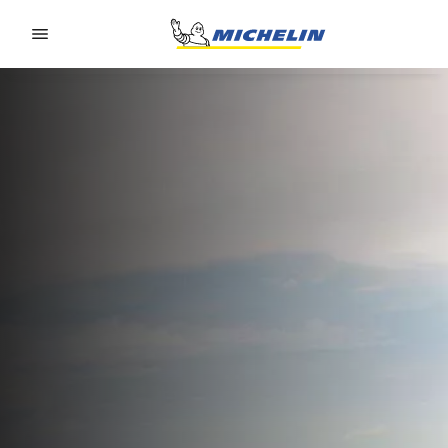
Go to page content
Go to page navigation