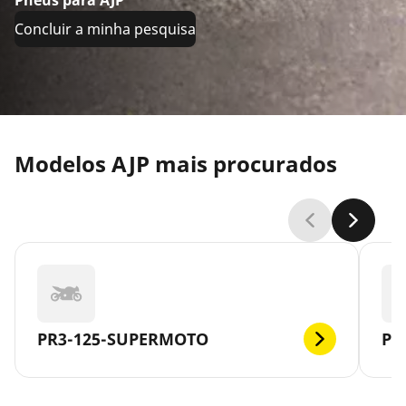
Pneus para AJP
Concluir a minha pesquisa
Modelos AJP mais procurados
PR3-125-SUPERMOTO
PR