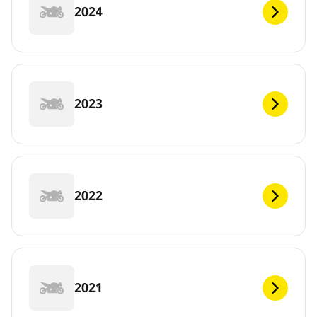
2024
2023
2022
2021