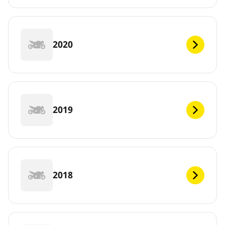
2020
2019
2018