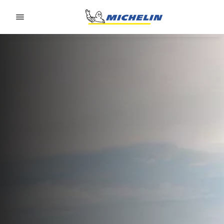
Go to page content
Go to page navigation