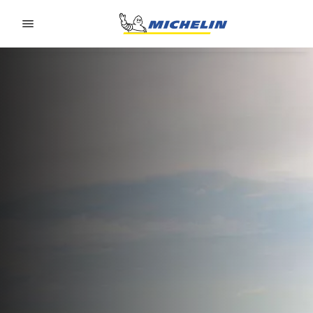
Go to page content
Go to page navigation