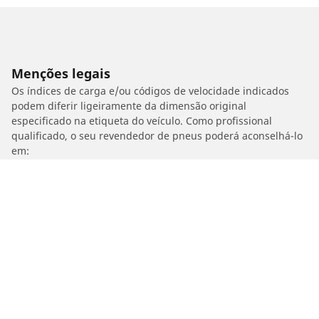
Menções legais
Os índices de carga e/ou códigos de velocidade indicados
podem diferir ligeiramente da dimensão original
especificado na etiqueta do veículo. Como profissional
qualificado, o seu revendedor de pneus poderá aconselhá-lo
em:
1. Informá-lo se a carga e/ou a velocidade dos pneus de
substituição forem diferentes das dos pneus de origem.
2. Determinar se a pressão dos pneus deve ser ajustada para
a dimensão alternativa proposta.
/
APRILIA
Dorsoduro 750 ABS