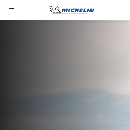
Go to page content
Go to page navigation