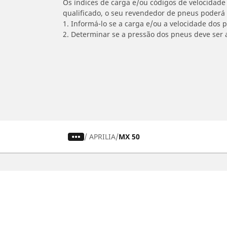
Os índices de carga e/ou códigos de velocidade 
qualificado, o seu revendedor de pneus poderá
1. Informá-lo se a carga e/ou a velocidade dos
2. Determinar se a pressão dos pneus deve ser 
/
APRILIA
MX 50
Carro, SUV, Veículo Comercial
M
Encontre o melhor pneu MICHELIN
En
Navegar por tipo de veículo
Na