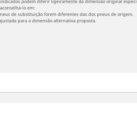
indicados podem diferir ligeiramente da dimensão original especif
 aconselhá-lo em:
 pneus de substituição forem diferentes das dos pneus de origem.
ajustada para a dimensão alternativa proposta.
oto e Scooter
Bicicleta
contre o melhor pneu MICHELIN
Navegar por Estrada
vegar por experiência de condução
Navegar por Gravel