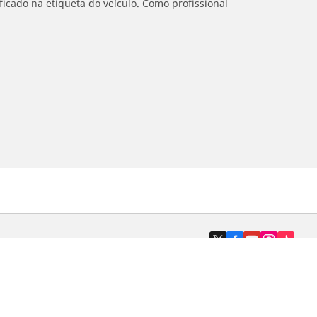
icado na etiqueta do veículo. Como profissional
Revendedores
Localizar revendedores de pneus de
automóveis