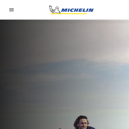
Go to page content
Go to page navigation