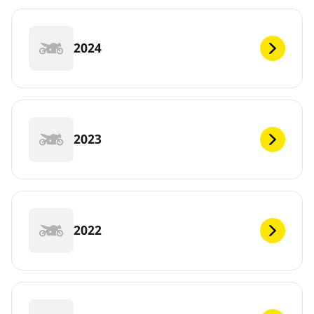
2024
2023
2022