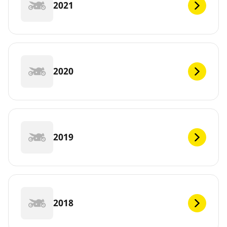
2021
2020
2019
2018