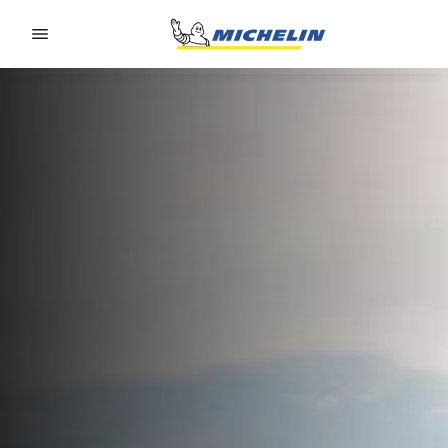
Go to page content
Go to page navigation