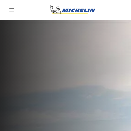
Go to page content
Go to page navigation