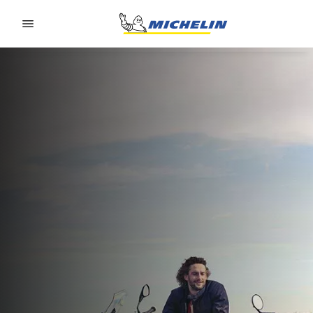
Go to page content
Go to page navigation