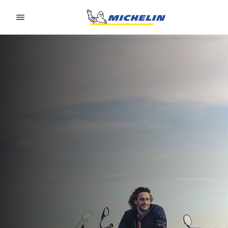
Go to page content
Go to page navigation