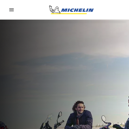
Go to page content
Go to page navigation