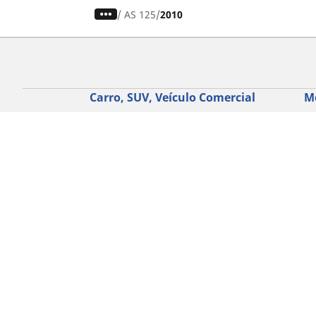
/
AS 125
2010
Carro, SUV, Veículo Comercial
M
Encontre o melhor pneu MICHELIN
En
Navegar por tipo de veículo
Na
Navegar por família de produtos
Na
Navegar por experiência de condução
Na
Navegar por estação
Ve
Navegar por construtor
Ver todas as dimensões
Ajuda
Conselhos e sugestões
Assistência