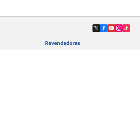
Revendedores
Localizar revendedores de pneus de
automóveis
icloturismo
o de bicicleta