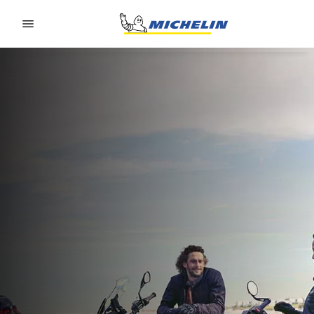
Go to page content
Go to page navigation