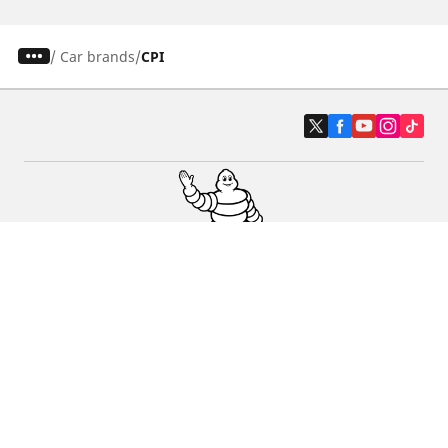
/
Car brands
CPI
Carro, SUV, Veículo Comercial
Moto e Scooter
Bicicleta