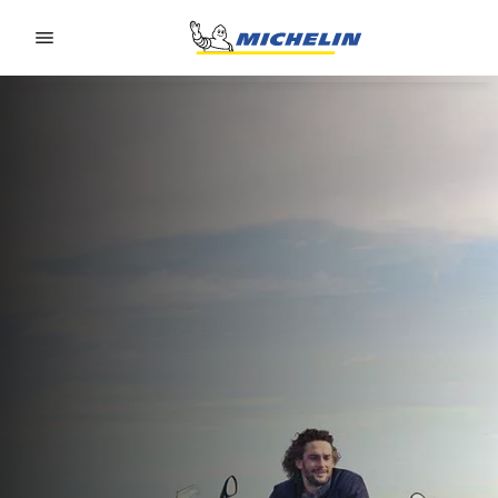
Go to page content
Go to page navigation