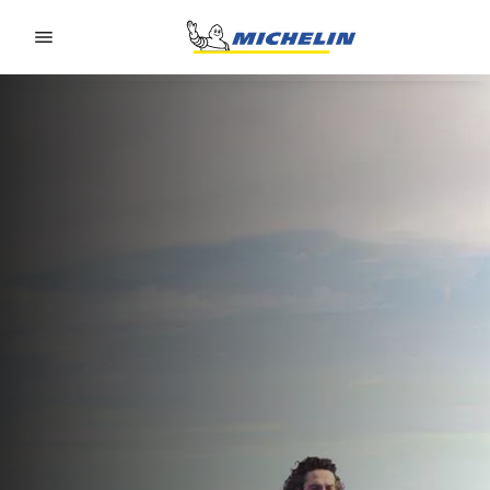
Go to page content
Go to page navigation