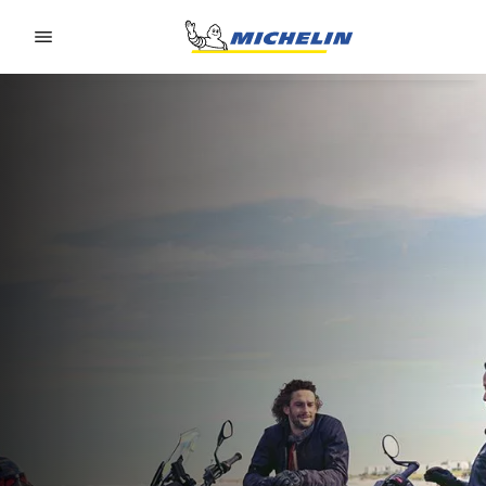
Go to page content
Go to page navigation