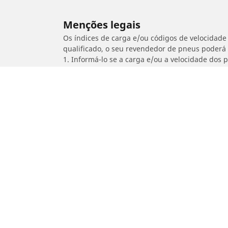
Menções legais
Os índices de carga e/ou códigos de velocidade 
qualificado, o seu revendedor de pneus poderá
1. Informá-lo se a carga e/ou a velocidade dos
2. Determinar se a pressão dos pneus deve ser 
/
DERBI
Mulhacen 659 Angel Nieto rep