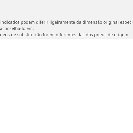
indicados podem diferir ligeiramente da dimensão original especif
 aconselhá-lo em:
 pneus de substituição forem diferentes das dos pneus de origem.
ajustada para a dimensão alternativa proposta.
Sua seleção