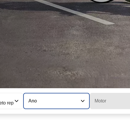
Ano
Motor
eto rep