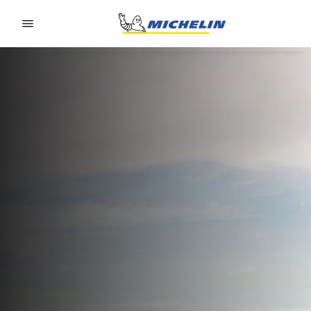
Go to page content
Go to page navigation