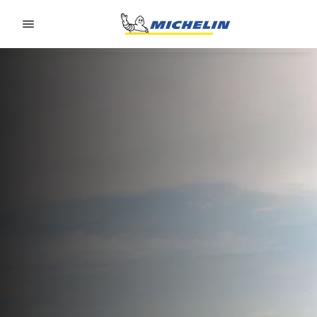
Go to page content
Go to page navigation