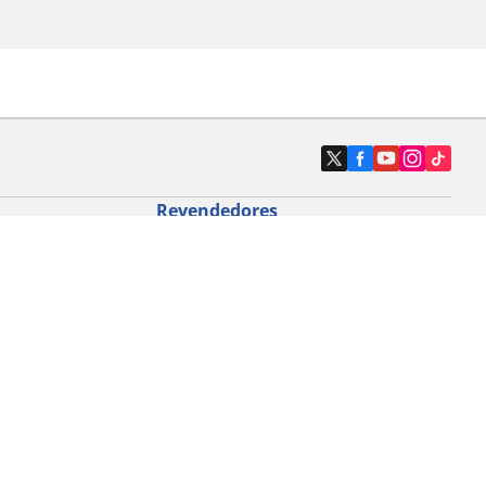
Revendedores
Localizar revendedores de pneus de
automóveis
icloturismo
o de bicicleta