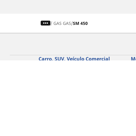
/
GAS GAS
SM 450
Carro, SUV, Veículo Comercial
M
Encontre o melhor pneu MICHELIN
En
Navegar por tipo de veículo
Na
Navegar por família de produtos
Na
Navegar por experiência de condução
Na
Navegar por estação
Ve
Navegar por construtor
Ver todas as dimensões
Ajuda
Conselhos e sugestões