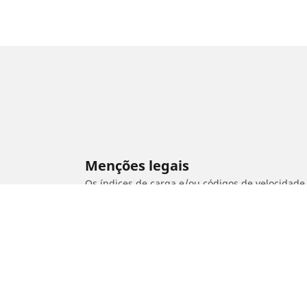
Menções legais
Os índices de carga e/ou códigos de velocidade 
qualificado, o seu revendedor de pneus poderá
1. Informá-lo se a carga e/ou a velocidade dos
2. Determinar se a pressão dos pneus deve ser 