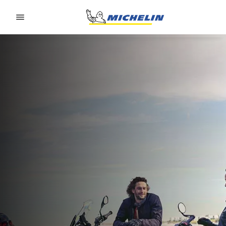
Go to page content
Go to page navigation