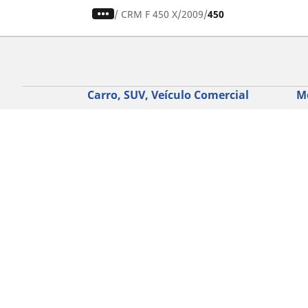
/
CRM F 450 X
2009
450
Carro, SUV, Veículo Comercial
M
Encontre o melhor pneu MICHELIN
En
Navegar por tipo de veículo
Na
Navegar por família de produtos
Na
Navegar por experiência de condução
Na
Navegar por estação
Ve
Navegar por construtor
Ver todas as dimensões
Ajuda
Conselhos e sugestões
Assistência