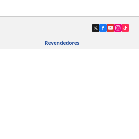
Revendedores
Localizar revendedores de pneus de
automóveis
icloturismo
o de bicicleta