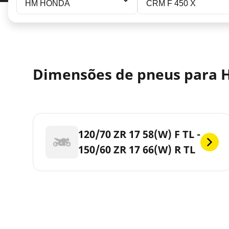
HM HONDA
CRM F 450 X
Dimensões de pneus para 
120/70 ZR 17 58(W) F TL -
150/60 ZR 17 66(W) R TL