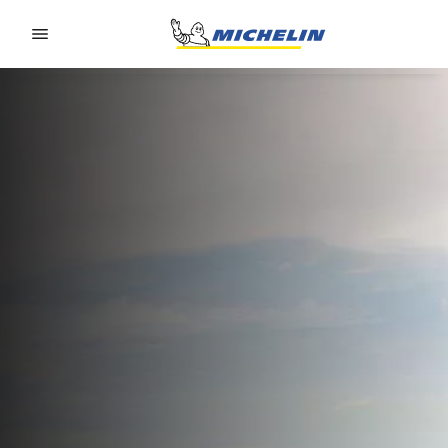
Go to page content
Go to page navigation