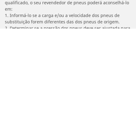
qualificado, o seu revendedor de pneus poderá aconselhá-lo
em:
1. Informá-lo se a carga e/ou a velocidade dos pneus de
substituição forem diferentes das dos pneus de origem.
2. Determinar se a pressão dos pneus deve ser ajustada para
a dimensão alternativa proposta.
/
HONDA
CBF 600 S